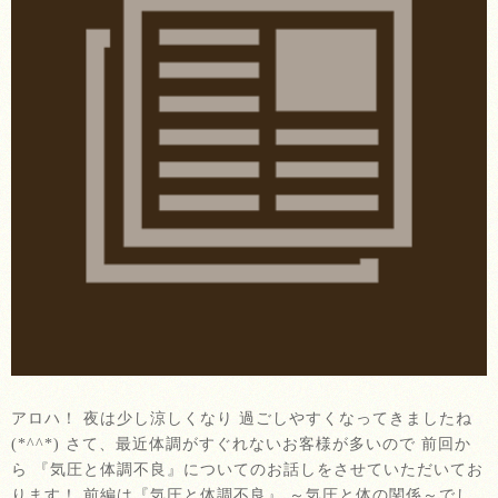
アロハ！ 夜は少し涼しくなり 過ごしやすくなってきましたね
(*^^*) さて、最近体調がすぐれないお客様が多いので 前回か
ら 『気圧と体調不良』についてのお話しをさせていただいてお
ります！ 前編は『気圧と体調不良』 ～気圧と体の関係～でし