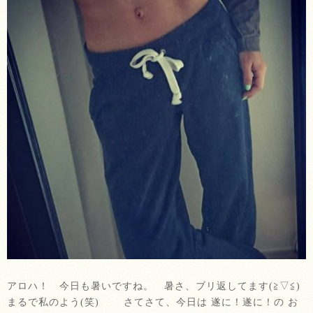
アロハ！ 今日も暑いですね。 暑さ、ブリ返してます(≧▽≦)
まるで私のよう(笑) さてさて、今日は 遂に！遂に！の お