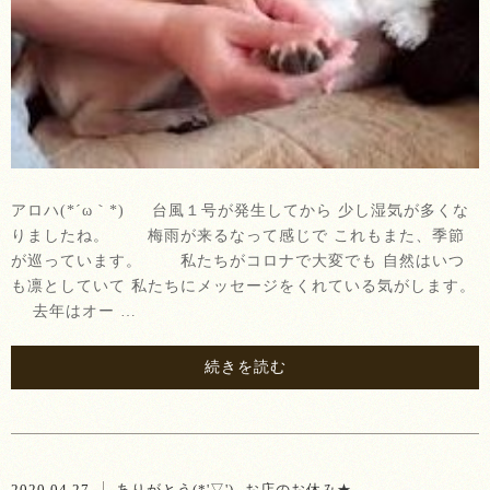
アロハ(*´ω｀*) 台風１号が発生してから 少し湿気が多くな
りましたね。 梅雨が来るなって感じで これもまた、季節
が巡っています。 私たちがコロナで大変でも 自然はいつ
も凛としていて 私たちにメッセージをくれている気がします。
去年はオー …
続きを読む
2020.04.27
ありがとう(*'▽')
お店のお休み★