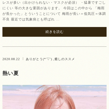
レスが多い（出かけられない・マスクが必須） ・猛暑ですごし
にくい 等の大きな要因があります。 今回はこの中から 「梅雨
が長かった」とういうことについて 梅雨が長い＝低気圧＝体調
不良 最近では気象病とも呼ばれ …
続きを読む
2020.08.22
ありがとう(*'▽')
癒しのススメ
熱い夏