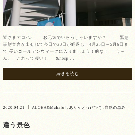
皆さまアロハ♪ お元気でいらっしゃいますか？ 緊急
事態宣言が出せれて今日で20日が経過し 4月25日～5月6日ま
で 長いゴールデンウィークに入りましょう！的な！ う～
ん。 これって凄い！ &nbsp …
続きを読む
2020.04.21
ALOHA&Mahalo!
ありがとう(*'▽')
自然の恵み
違う景色