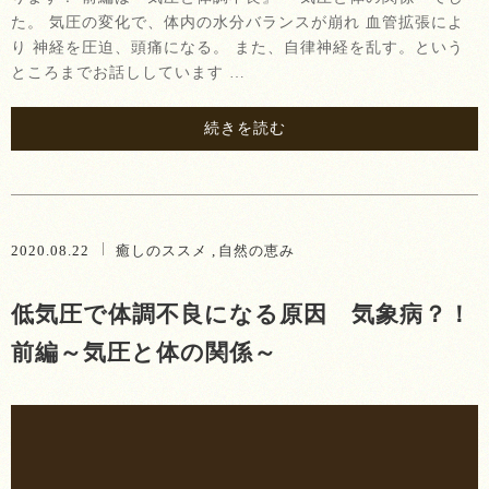
た。 気圧の変化で、体内の水分バランスが崩れ 血管拡張によ
り 神経を圧迫、頭痛になる。 また、自律神経を乱す。という
ところまでお話ししています …
続きを読む
2020.08.22
癒しのススメ
自然の恵み
低気圧で体調不良になる原因 気象病？！
前編～気圧と体の関係～