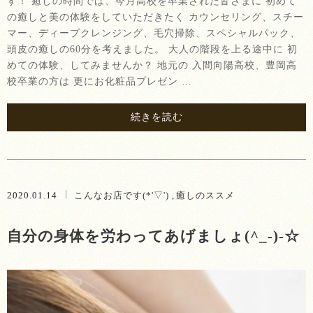
す！ 癒しの時間では、今月高校を卒業された皆さまに 初めて
の癒しと美の体験をしていただきたく カウンセリング、スチー
マー、ディープクレンジング、毛穴掃除、スペシャルパック、
頭皮の癒しの60分を考えました。 大人の階段を上る途中に 初
めての体験、してみませんか？ 地元の 入間向陽高校、豊岡高
校卒業の方は 更にお化粧品プレゼン …
続きを読む
2020.01.14
こんなお店です(*'▽')
癒しのススメ
自分の身体を労わってあげましょ(^_-)-☆