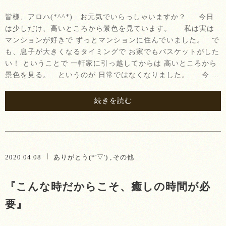
皆様、アロハ(*^^*) お元気でいらっしゃいますか？ 今日
は少しだけ、高いところから景色を見ています。 私は実は
マンションが好きで ずっとマンションに住んでいました。 で
も、息子が大きくなるタイミングで お家でもバスケットがした
い！ ということで 一軒家に引っ越してからは 高いところから
景色を見る。 というのが 日常ではなくなりました。 今 …
続きを読む
2020.04.08
ありがとう(*'▽')
その他
『こんな時だからこそ、癒しの時間が必
要』