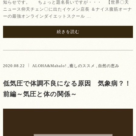
知らせです。 ちょっと題名長いですが・・・ 【世界〇天
ニュース仰天チェン〇に出たイケメン店長 ＆ナイス腹筋オーナ
ーの最強オンラインダイエットスクール …
続きを読む
2020.08.22
ALOHA&Mahalo!
癒しのススメ
自然の恵み
低気圧で体調不良になる原因 気象病？！
前編～気圧と体の関係～