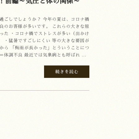
！前編～気圧と体の関係～
お過ごしでしょうか？ 今年の夏は、コロナ禍
不良のお客様が多いです。 これらの大きな原
かった ・コロナ禍でストレスが多い（出かけ
） ・猛暑ですごしにくい 等の大きな要因が
中から 「梅雨が長かった」とういうことにつ
＝体調不良 最近では気象病とも呼ばれ …
続きを読む