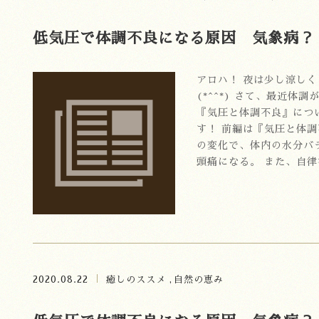
低気圧で体調不良になる原因 気象病？
アロハ！ 夜は少し涼しく
(*^^*) さて、最近体
『気圧と体調不良』につ
す！ 前編は『気圧と体調
の変化で、体内の水分バ
頭痛になる。 また、自
います …
2020.08.22
癒しのススメ
自然の恵み