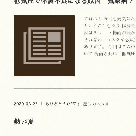
低気圧で体調不良になる原因 気象病？
アロハ！ 今日も元気に
ということもあり 体調
因は３つ！ ・梅雨が長
られない・マスクが必須
あります。 今回はこの
いて 梅雨が長い＝低気圧
2020.08.22
ありがとう(*'▽')
癒しのススメ
熱い夏