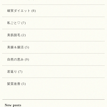
確実ダイエット (8)
私ごと♡ (7)
美肌脱毛 (2)
美腸＆腸活 (5)
自然の恵み (9)
若返り (7)
髪質改善 (5)
New posts