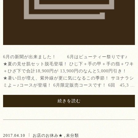
6月の新聞が出来ました！ 6月はビューティー祭りです♪
★夏の見せ肌セット脱毛登場！ ひじ下＋手の甲＋手の指＋ワキ
＋ひざ下で合計18,900円が 13,900円のなんと5,000円引き！
★暑い日が増え、紫外線が更に気になるこの季節！ サヨナラシ
ミよ～♪コースが登場！ 6月限定販売コースです！ 6回 45,3 …
続きを読む
2017.04.10
お店のお休み★
未分類