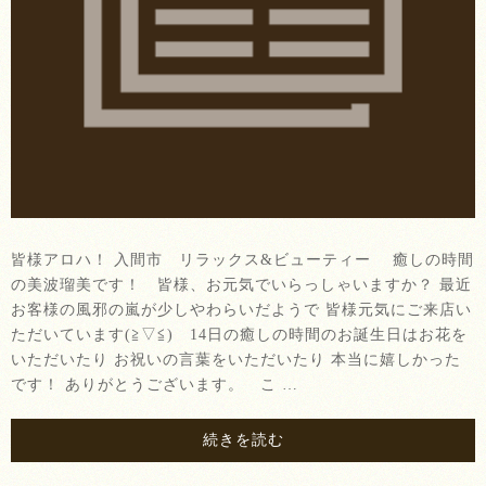
皆様アロハ！ 入間市 リラックス&ビューティー 癒しの時間
の美波瑠美です！ 皆様、お元気でいらっしゃいますか？ 最近
お客様の風邪の嵐が少しやわらいだようで 皆様元気にご来店い
ただいています(≧▽≦) 14日の癒しの時間のお誕生日はお花を
いただいたり お祝いの言葉をいただいたり 本当に嬉しかった
です！ ありがとうございます。 こ …
続きを読む