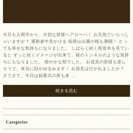
今日も入間市から、大切な皆様へアローハ！ お元気でいらっし
ゃいますか？ 通勤途中見かける 稲荷山公園の桜も満開！ とっ
ても幸せな気持ちになりました。 しばらく続く桜並木を見てい
ると ずっと続くイメージが出来て、桜のトンネルのような気持
ちにもなりました。 穏やかな朝でした。 お花見の皆様も楽し
そうで、本当に顔がゆるみます！ お花見は行かれましたか？
さてさて、今日は始業式の所も多 …
続きを読む
Categories