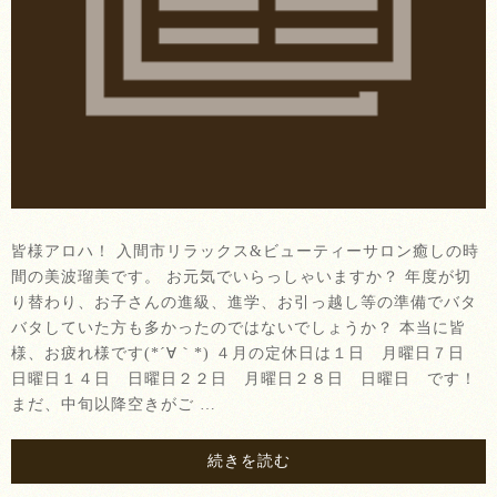
皆様アロハ！ 入間市リラックス&ビューティーサロン癒しの時
間の美波瑠美です。 お元気でいらっしゃいますか？ 年度が切
り替わり、お子さんの進級、進学、お引っ越し等の準備でバタ
バタしていた方も多かったのではないでしょうか？ 本当に皆
様、お疲れ様です(*´∀｀*) ４月の定休日は１日 月曜日７日
日曜日１４日 日曜日２２日 月曜日２８日 日曜日 です！
まだ、中旬以降空きがご …
続きを読む