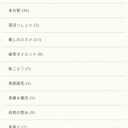
未分類 (36)
温活っしょ☆ (2)
癒しのススメ (13)
確実ダイエット (8)
私ごと♡ (7)
美肌脱毛 (2)
美腸＆腸活 (5)
自然の恵み (9)
若返り (7)