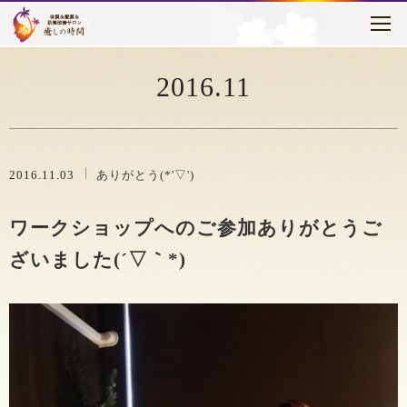
トピックス
はじめに
2016.11
癒しの時間について
メニュー・料金
2016.11.03
ありがとう(*'▽')
お客様の声
ワークショップへのご参加ありがとうご
セラピスト紹介
ざいました(´▽｀*)
アクセス
ブログ