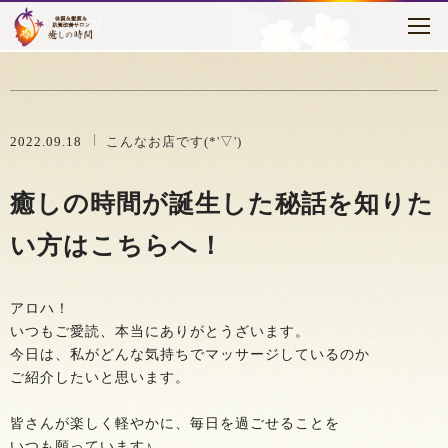
トピックス
はじめに
癒しの時間について
2022.09.18
こんなお店です(*'▽')
メニュー・料金
癒しの時間が誕生した秘話を知りた
お客様の声
い方はこちらへ！
セラピスト紹介
アロハ！
アクセス
いつもご愛読、本当にありがとうざいます。
今日は、私がどんな気持ちでマッサージしているのか
ブログ
ご紹介したいと思います。
皆さんが楽しく軽やかに、毎日を過ごせることを
いつも願っています♪