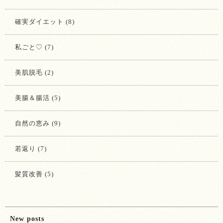
確実ダイエット (8)
私ごと♡ (7)
美肌脱毛 (2)
美腸＆腸活 (5)
自然の恵み (9)
若返り (7)
髪質改善 (5)
New posts