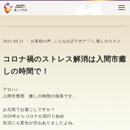
トピックス
はじめに
癒しの時間について
2021.09.21
お客様の声
こんなお店です(*'▽')
癒しのススメ
メニュー・料金
コロナ禍のストレス解消は入間市癒
お客様の声
しの時間で！
セラピスト紹介
アロハ♪
アクセス
入間市豊岡 癒しの時間の瑠美です。
ブログ
お元気でお過ごしですか？
2020年からコロナが流行り始め
生活にも変化が沢山ありましたよね。