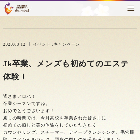
トピックス
はじめに
癒しの時間について
2020.03.12
イベント
キャンペーン
メニュー・料金
Jk卒業、メンズも初めてのエステ
お客様の声
体験！
セラピスト紹介
皆さまアロハ！
アクセス
卒業シーズンですね。
おめでとうございます！
ブログ
癒しの時間では、今月高校を卒業された皆さまに
初めての癒しと美の体験をしていただきたく
カウンセリング、スチーマー、ディープクレンジング、毛穴掃
除、スペシャルパック、頭皮の癒しの60分を考えました。