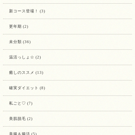
新コース登場！ (3)
更年期 (2)
未分類 (36)
温活っしょ☆ (2)
癒しのススメ (13)
確実ダイエット (8)
私ごと♡ (7)
美肌脱毛 (2)
美腸＆腸活 (5)