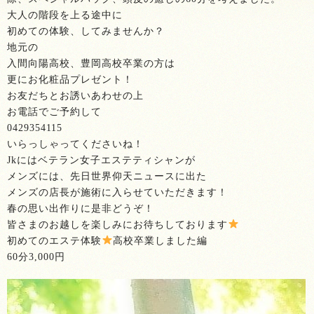
大人の階段を上る途中に
初めての体験、してみませんか？
地元の
入間向陽高校、豊岡高校卒業の方は
更にお化粧品プレゼント！
お友だちとお誘いあわせの上
お電話でご予約して
0429354115
いらっしゃってくださいね！
Jkにはベテラン女子エステティシャンが
メンズには、先日世界仰天ニュースに出た
メンズの店長が施術に入らせていただきます！
春の思い出作りに是非どうぞ！
皆さまのお越しを楽しみにお待ちしております
初めてのエステ体験
高校卒業しました編
60分3,000円