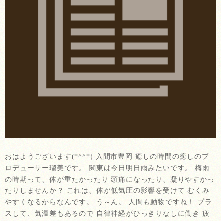
おはようございます(*^^*) 入間市豊岡 癒しの時間の癒しのプ
ロデューサー瑠美です。 関東は今日明日雨みたいです。 梅雨
の時期って、体が重たかったり 頭痛になったり、凝りやすかっ
たりしませんか？ これは、体が低気圧の影響を受けて むくみ
やすくなるからなんです。 う～ん。 人間も動物ですね！ プラ
スして、気温差もあるので 自律神経がひっきりなしに働き 疲