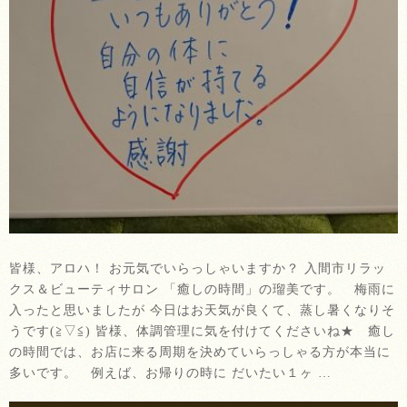
皆様、アロハ！ お元気でいらっしゃいますか？ 入間市リラッ
クス＆ビューティサロン 「癒しの時間」の瑠美です。 梅雨に
入ったと思いましたが 今日はお天気が良くて、蒸し暑くなりそ
うです(≧▽≦) 皆様、体調管理に気を付けてくださいね★ 癒し
の時間では、お店に来る周期を決めていらっしゃる方が本当に
多いです。 例えば、お帰りの時に だいたい１ヶ …