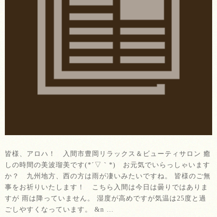
皆様、アロハ！ 入間市豊岡リラックス＆ビューティサロン 癒
しの時間の美波瑠美です(*´▽｀*) お元気でいらっしゃいます
か？ 九州地方、西の方は雨が凄いみたいですね。 皆様のご無
事をお祈りいたします！ こちら入間は今日は曇りではありま
すが 雨は降っていません。 湿度が高めですが気温は25度と過
ごしやすくなっています。 &n …