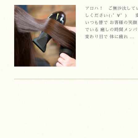
アロハ！ ご無沙汰して
しください(;’∀’)
いつも皆で お客様の笑
でいる 癒しの時間メン
変わり目で 体に疲れ …