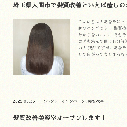
埼玉県入間市で髪質改善といえば癒しの時
こんにちは！あなたにと
師のケンゴです！ 髪質
分からない、、、 そも
ログを読んで頂ければ解決さ
い！ 突然ですが、あな
どで広がってまとまらない
2021.05.25
イベント
キャンペーン
髪質改善
髪質改善美容室オープンします！