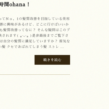
間ohana！
ってＮｏ．1の髪質改善を目指している美容
改善に興味があるけど、どこに行けばいいか
そも髪質改善ってなに？ そんな疑問はこのブ
れます( ⁎ᵕᴗᵕ⁎ )是非最後までご覧下さ
たは自分の髪質に満足していますか？ 湿気な
髪 クセであばれてしまう髪 ストレ …
続きを読む