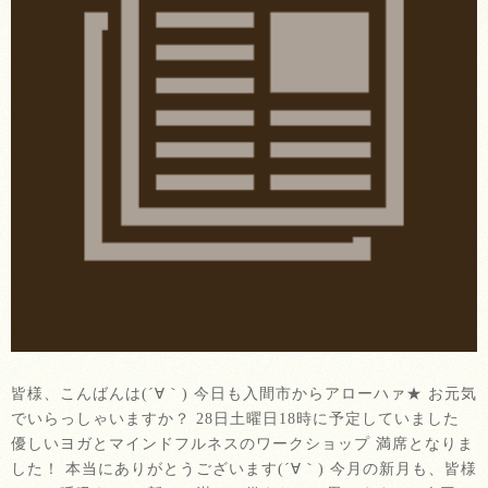
皆様、こんばんは(´∀｀) 今日も入間市からアローハァ★ お元気
でいらっしゃいますか？ 28日土曜日18時に予定していました
優しいヨガとマインドフルネスのワークショップ 満席となりま
した！ 本当にありがとうございます(´∀｀) 今月の新月も、皆様