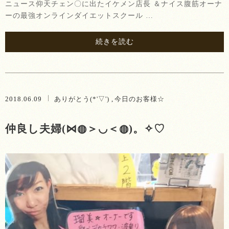
ニュース仰天チェン〇に出たイケメン店長 ＆ナイス腹筋オーナ
ーの最強オンラインダイエットスクール …
続きを読む
2018.06.09
ありがとう(*'▽')
今日のお客様☆
仲良し夫婦(⋈◍＞◡＜◍)。✧♡