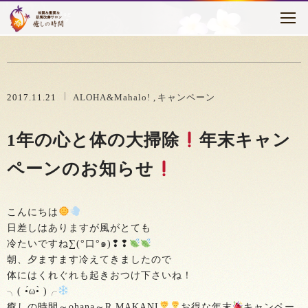
トピックス
はじめに
癒しの時間について
2017.11.21
ALOHA&Mahalo!
キャンペーン
メニュー・料金
1年の心と体の大掃除
年末キャン
お客様の声
ペーンのお知らせ
セラピスト紹介
こんにちは
アクセス
日差しはありますが風がとても
冷たいですね∑(°口°๑)❢❢
ブログ
朝、夕ますます冷えてきましたので
体にはくれぐれも起きおつけ下さいね！
╮( •́ω•̀ )╭
癒しの時間～ohana～R.MAKANI
お得な年末
キャンペー