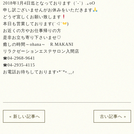
2018年1月4日迄となっております（´-`）.｡oO
申し訳ございませんがお休みをいただきます
どうぞ宜しくお願い致します
本日も営業しております(˙◁˙
)
お近くの方やお仕事帰りの方
是非お立ち寄り下さいませ♡
癒しの時間～ohana～ R.MAKANI
リラクゼーションエステサロン入間店
☎︎04-2968-9641
☎︎04-2935-4115
お電話お待ちしております•*¨*•.¸¸♪
« 新しい記事へ
古い記事へ »