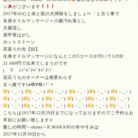
ン
がございます
2017年の心と体と肌の大掃除をしましょ〜
と言う事で
全身オイルマッサージ＋小腸汚れ落とし
大腸流し
肩甲骨はがし
ホットストーン
若返りの光【顔】
全身オイルマッサージになんとこの5コースが付いて120分
21.600円で出来てしまうのです
(￣∇￣ﾉﾉ”ﾊﾟﾁﾊﾟﾁﾊﾟﾁ!!
流石うちのオーナーは相変わらず
太っ腹です(๑✪∀✪ﾉﾉﾞ✧
(・_・)
(・_・)
(・_・)
(・_・)
(・_・)
(・_・)
(・_・)
(・_・)
(・_・)
(・_・)
(・_・)
(・_・)
(・_・)
(・_・)
(・_・)
(・_・)
(・_・)
(・_・)
こちらは2017年12月29日までになっておりますのでご予約もお
早目にお願い致します♬
癒しの時間～ohana～R.MAKANIの冬やすみは
2017年12月30日から