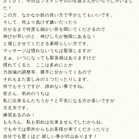
さてさて、今日はフェイシャルの生徒さんがいらっしゃいまし
た！
この方、なかなか筋の良い方で手がとてもいいです。
そして、何より負けず嫌いだったり
分かるまで何度も細かい所を聞いてくださるので
伸びが早いのと、伸びしろが無限にあるな！
と感じさせてくださる素晴らしい方です。
マッサージは慣れないうちは緊張しますが
まぁ、いつになっても緊張感はありますけど
慣れてくると、ここは多めにとか
力加減の調整等、勝手に分かってくるので
それもまた楽しみの１つだったりします。
何でもそうですが、諦めない事ですね。
皆さん、初めのうちは
私に出来るんだろうか？と不安になる方が多いですが
大丈夫です。
練習あるのみ！
もちろん、私も初めは出来ませんでしたからね。
でも今では県外からもお客様が来てくださったりと
自分でも驚くほど 嬉しい事が沢山あります！