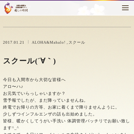
トピックス
はじめに
癒しの時間について
2017.01.21
ALOHA&Mahalo!
スクール
メニュー・料金
スクール(´∀｀)
お客様の声
今日も入間市から大切な皆様へ
セラピスト紹介
アロ〜ハ♪
お元気でいらっしゃいますか？
アクセス
雪予報でしたが、まだ降っていませんね。
終電でお帰りの方等、お家に着くまで降りませんように。
ブログ
少しずつインフルエンザの話も出始めました。
皆様、暖かくしてうがい手洗い 体調管理バッチリでお願い致し
ます^_^