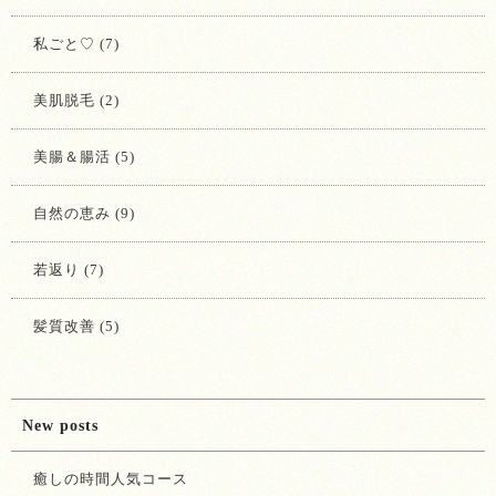
私ごと♡ (7)
美肌脱毛 (2)
美腸＆腸活 (5)
自然の恵み (9)
若返り (7)
髪質改善 (5)
New posts
癒しの時間人気コース