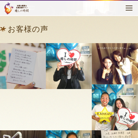
お客様の声
はじめに
お客様の声
癒しの時間について
メニュー・料金
お客様の声
セラピスト紹介
アクセス
ブログ