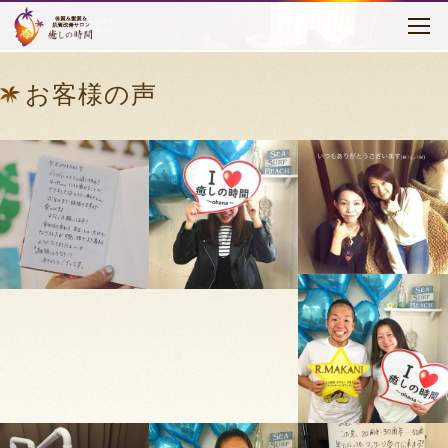
お客様の声
はじめに
お客様の声
癒しの時間について
メニュー・料金
お客様の声
セラピスト紹介
アクセス
ブログ