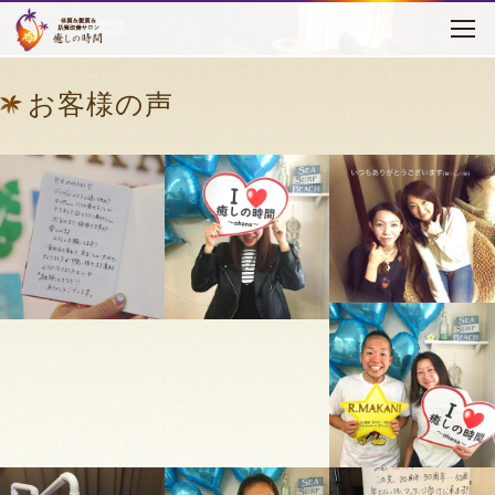
お客様の声
はじめに
お客様の声
癒しの時間について
メニュー・料金
お客様の声
セラピスト紹介
アクセス
ブログ