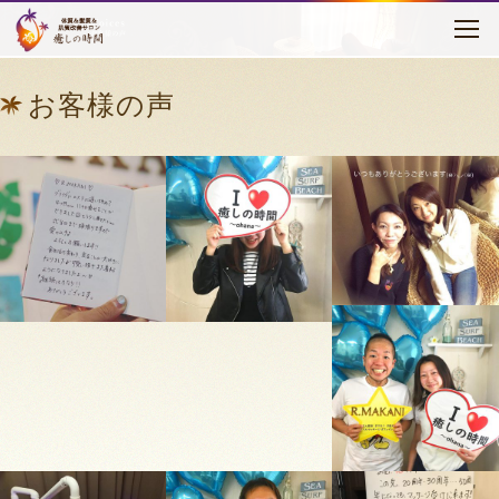
お客様の声
はじめに
お客様の声
癒しの時間について
メニュー・料金
お客様の声
セラピスト紹介
アクセス
ブログ