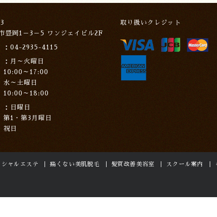
3
取り扱いクレジット
市豊岡1－3－5 ワンジェイビル2F
04-2935-4115
月～火曜日
10:00～17:00
水～土曜日
10:00～18:00
日曜日
第1・第3月曜日
祝日
イシャルエステ
痛くない美肌脱毛
髪質改善美容室
スクール案内