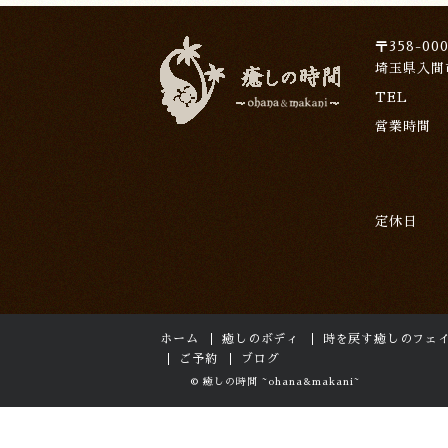
〒358-000
埼玉県入間
TEL
営業時間
定休日
ホーム
癒しのボディ
時を戻す癒しのフェ
ご予約
ブログ
© 癒しの時間 ~ohana&makani~